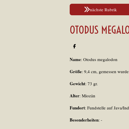
nächste Rubrik
OTODUS MEGALO
T
e
i
Name
: Otodus megalodon
l
e
n
Größe
: 9,4 cm, gemessen wurde
Gewicht
: 73 gr.
Alter
: Miozän
Fundort
: Fundstelle auf Java/In
Besonderheiten
:
-