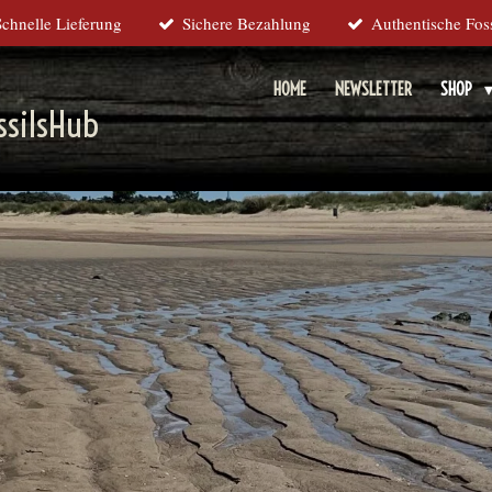
Schnelle Lieferung
Sichere Bezahlung
Authentische Foss
HOME
NEWSLETTER
SHOP
silsHub