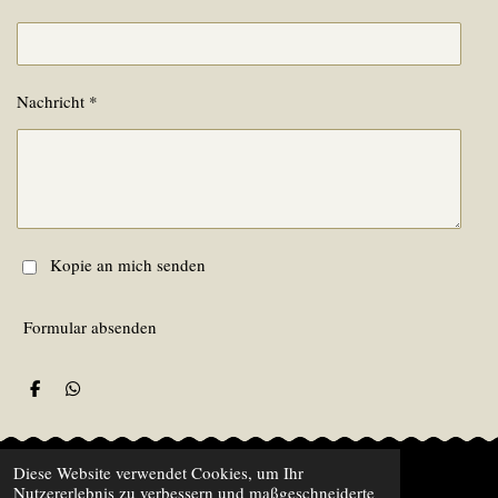
Nachricht *
Kopie an mich senden
Formular absenden
T
T
e
e
i
i
l
l
e
e
Diese Website verwendet Cookies, um Ihr
n
n
Impressum - Datenschutz
Nutzererlebnis zu verbessern und maßgeschneiderte