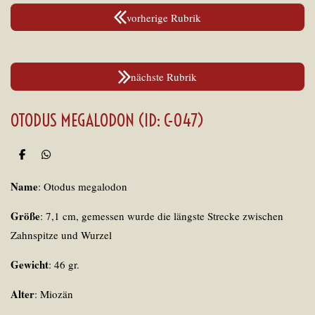
vorherige Rubrik
nächste Rubrik
OTODUS MEGALODON (ID: C-047)
T
T
e
e
i
i
Name
: Otodus megalodon
l
l
e
e
n
n
Größe
: 7,1 cm, gemessen wurde die längste Strecke zwischen
Zahnspitze und Wurzel
Gewicht
: 46 gr.
Alter
: Miozän