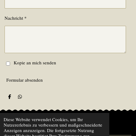
Nachricht *
Kopie an mich senden
Formular absenden
T
T
e
e
i
i
l
l
e
e
Diese Website verwendet Cookies, um Ihr
n
n
Impressum - Datenschutz
Nutzererlebnis zu verbessern und maßgeschneiderte
Anzeigen anzuzeigen. Die fortgesetzte Nutzung
dieser Website bestätigt Ihre Zustimmung zur