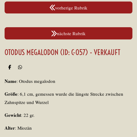
vorherige Rubrik
nächste Rubrik
OTODUS MEGALODON (ID: C-057) - VERKAUFT
T
T
e
e
i
i
Name
: Otodus megalodon
l
l
e
e
n
n
Größe
: 6,1 cm, gemessen wurde die längste Strecke zwischen
Zahnspitze und Wurzel
Gewicht
: 22 gr.
Alter
: Miozän