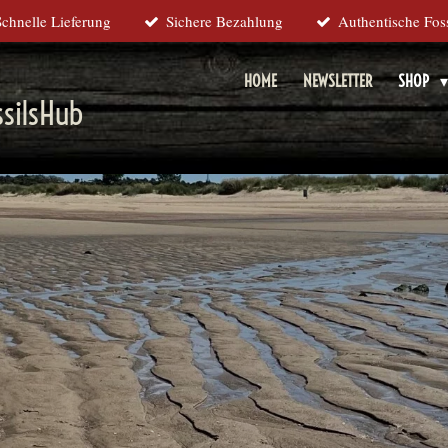
Schnelle Lieferung
Sichere Bezahlung
Authentische Foss
HOME
NEWSLETTER
SHOP
silsHub