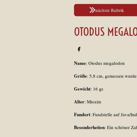
nächste Rubrik
OTODUS MEGALO
T
e
i
Name
: Otodus megalodon
l
e
n
Größe
: 5,8 cm, gemessen wurde
Gewicht
: 16 gr.
Alter
: Miozän
Fundort
: Fundstelle auf Java/In
Besonderheiten
:
Ein schöner Zah