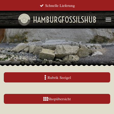
Schnelle Lieferung
Zum
Hauptinhalt
HAMBURGFOSSILSHUB
springen
Rubrik Seeigel
Shopübersicht