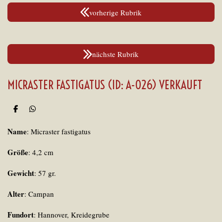
vorherige Rubrik
nächste Rubrik
MICRASTER FASTIGATUS (ID: A-026) VERKAUFT
T
T
e
e
i
i
Name
: Micraster fastigatus
l
l
e
e
n
n
Größe
: 4,2 cm
Gewicht
: 57 gr.
Alter
: Campan
Fundort
: Hannover, Kreidegrube